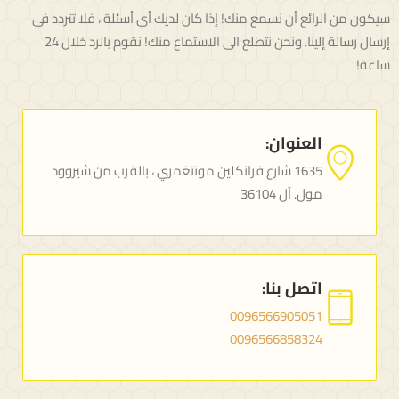
سيكون من الرائع أن نسمع منك! إذا كان لديك أي أسئلة ، فلا تتردد في
إرسال رسالة إلينا. ونحن نتطلع الى الاستماع منك! نقوم بالرد خلال 24
ساعة!
العنوان:
1635 شارع فرانكلين مونتغمري ، بالقرب من شيروود
مول. آل 36104
اتصل بنا:
0096566905051
0096566858324