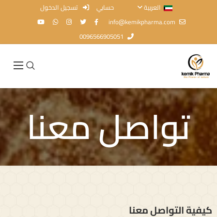
العربية
حسابي
تسجيل الدخول
info@kemikpharma.com
0096566905051
تواصل معنا
كيفية التواصل معنا